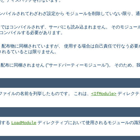
と ディスパッチを行ないます。
トでコンパイルされてわざわざ設定から モジュールを削除していない限り、
デフォルトではコンパイルされず、サーバにも読み込まれません。 そのモジュ
を再コンパイルする必要があります。
、 Apache 配布物に同梱されていますが、 使用する場合は自己責任で行なう
されるているとは限りません。
pache 配布に同梱されません ("サードパーティーモジュール")。 そのた
ファイルの名前を列挙したものです。 これは、
ディレクテ
<IfModule>
用する
ディレクティブにおいて使用されるモジュールの識
LoadModule