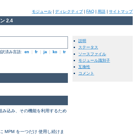
モジュール
|
ディレクティブ
|
FAQ
|
用語
|
サイトマップ
 2.4
説明
ステータス
翻訳済み言語:
en
|
fr
|
ja
|
ko
|
tr
ソースファイル
モジュール識別子
互換性
コメント
を組み込み、その機能を利用するため
に MPM を一つだけ 使用し続けま