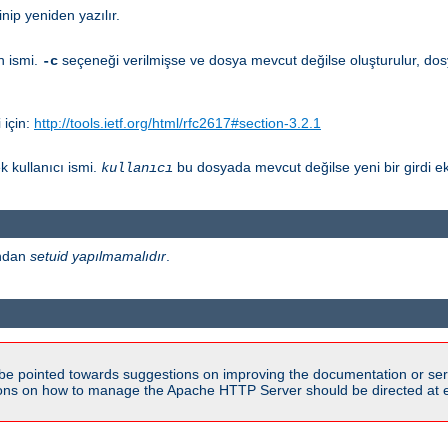
nip yeniden yazılır.
n ismi.
seçeneği verilmişse ve dosya mevcut değilse oluşturulur, dos
-c
 için:
http://tools.ietf.org/html/rfc2617#section-3.2.1
 kullanıcı ismi.
bu dosyada mevcut değilse yeni bir girdi ek
kullanıcı
ından
setuid yapılmamalıdır
.
be pointed towards suggestions on improving the documentation or ser
tions on how to manage the Apache HTTP Server should be directed at e