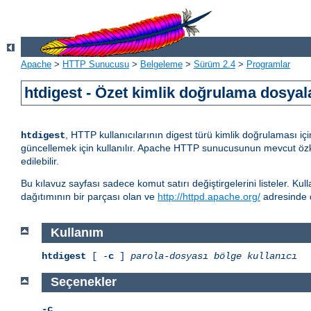
Apache
>
HTTP Sunucusu
>
Belgeleme
>
Sürüm 2.4
>
Programlar
htdigest - Özet kimlik doğrulama dosyala
, HTTP kullanıcılarının digest türü kimlik doğrulaması iç
htdigest
güncellemek için kullanılır. Apache HTTP sunucusunun mevcut öz
edilebilir.
Bu kılavuz sayfası sadece komut satırı değiştirgelerini listeler. Ku
dağıtımının bir parçası olan ve
http://httpd.apache.org/
adresinde 
Kullanım
htdigest
[ -
c
]
parola-dosyası
bölge
kullanıcı
Seçenekler
-c