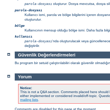
oluşturur. Dosya mevcutsa, dosya sili
parola-dosyası
parola-dosyası
Kullanıcı ismi, parola ve bölge bilgilerini içeren dosyanı
oluşturulur.
bölge
Kullanıcının mensup olduğu bölge ismi. Daha fazla bilgi
kullanıcı
'nda oluşturulacak veya güncellenecek
parola-dosyası
değiştirilir.
Güvenlik Değerlendirmeleri
Bu program bir setuid çalıştırılabiliri olarak güvenilir olmadığ
Yorum
Notice:
This is not a Q&A section. Comments placed here should 
either implemented or considered invalid/off-topic. Ques
mailing lists
.
Comments are disabled for this page at the moment.