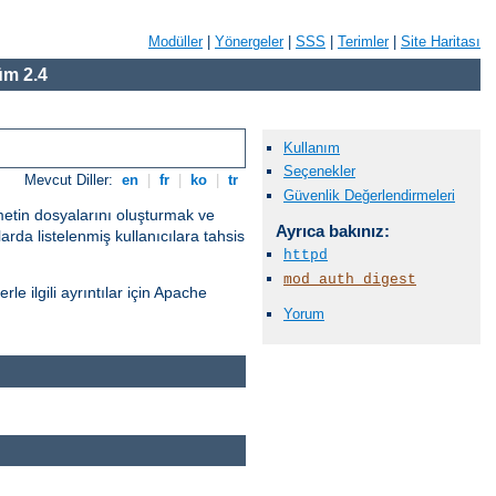
Modüller
|
Yönergeler
|
SSS
|
Terimler
|
Site Haritası
m 2.4
Kullanım
Seçenekler
Mevcut Diller:
en
|
fr
|
ko
|
tr
Güvenlik Değerlendirmeleri
 metin dosyalarını oluşturmak ve
Ayrıca bakınız:
rda listelenmiş kullanıcılara tahsis
httpd
mod_auth_digest
le ilgili ayrıntılar için Apache
Yorum