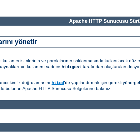
Apache HTTP Sunucusu Sürü
rını yönetir
in kullanıcı isimlerinin ve parolalarının saklanmasında kullanılacak düz
kaynaklarının kullanımı sadece
tarafından oluşturulan dosyala
htdigest
llanıcı kimlik doğrulamasını
'de yapılandırmak için gerekli yönergeler
httpd
de bulunan Apache HTTP Sunucusu Belgelerine bakınız.